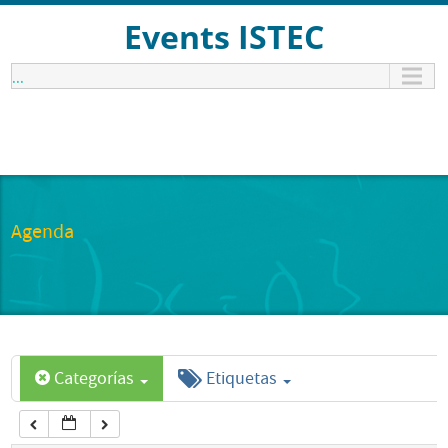
12:00 am
Events ISTEC
...
1:00 am
2:00 am
3:00 am
Agenda
4:00 am
5:00 am
Categorías
Etiquetas
6:00 am
7:00 am