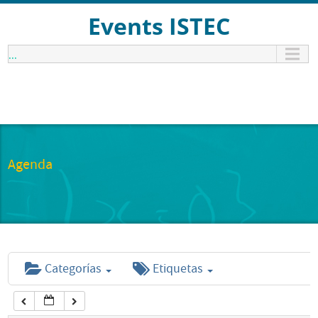
12:00 am
Events ISTEC
...
1:00 am
2:00 am
3:00 am
Agenda
4:00 am
5:00 am
Categorías
Etiquetas
6:00 am
7:00 am