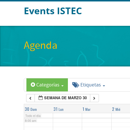
Events ISTEC
2:00 am
3:00 am
Agenda
4:00 am
5:00 am
Categorías
Etiquetas
6:00 am
SEMANA DE MARZO 30
7:00 am
30
31
1
2
Dom
Lun
Mar
Mié
Todo el día
8:00 am