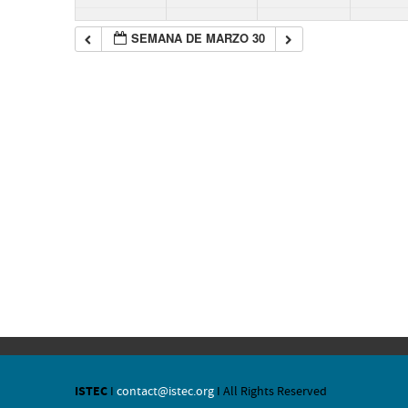
SEMANA DE MARZO 30
ISTEC
I
contact@istec.org
I All Rights Reserved