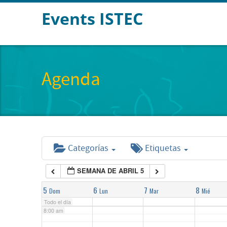
Events ISTEC
2:00 am
3:00 am
Agenda
4:00 am
5:00 am
Categorías
Etiquetas
6:00 am
SEMANA DE ABRIL 5
7:00 am
5
6
7
8
Dom
Lun
Mar
Mié
Todo el día
8:00 am