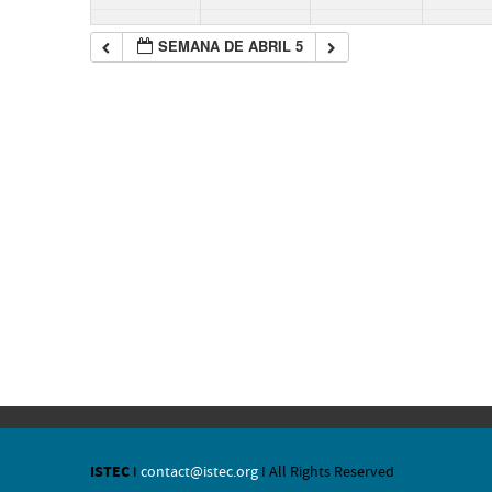
SEMANA DE ABRIL 5
ISTEC
I
contact@istec.org
I All Rights Reserved