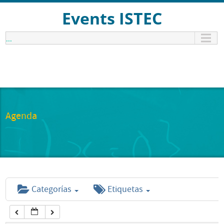
12:00 am
Events ISTEC
...
1:00 am
2:00 am
3:00 am
Agenda
4:00 am
5:00 am
Categorías
Etiquetas
6:00 am
7:00 am