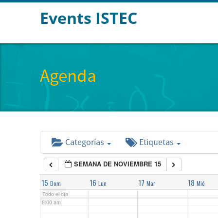
Events ISTEC
2:00 am
3:00 am
Agenda
4:00 am
5:00 am
Categorías
Etiquetas
6:00 am
SEMANA DE NOVIEMBRE 15
7:00 am
15
16
17
18
Dom
Lun
Mar
Mié
Todo el día
8:00 am