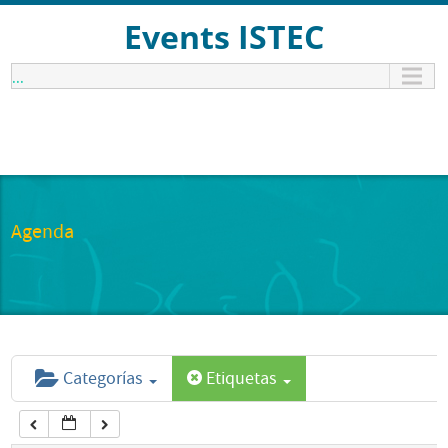
12:00 am
Events ISTEC
...
1:00 am
2:00 am
3:00 am
Agenda
4:00 am
5:00 am
Categorías
Etiquetas
6:00 am
7:00 am