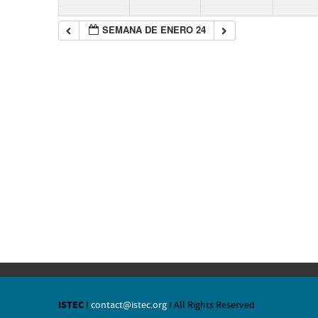
SEMANA DE ENERO 24
ISTEC
I
contact@istec.org
I All Rights Reserved