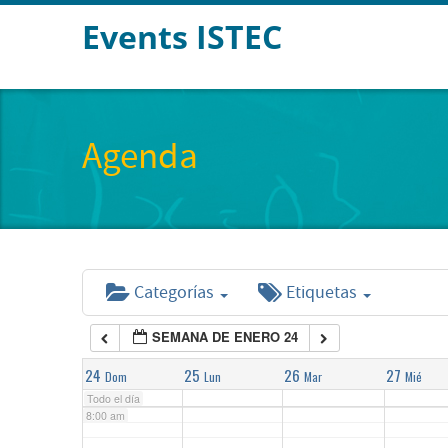
Events ISTEC
2:00 am
3:00 am
Agenda
4:00 am
5:00 am
Categorías
Etiquetas
6:00 am
SEMANA DE ENERO 24
7:00 am
24
25
26
27
Dom
Lun
Mar
Mié
Todo el día
8:00 am