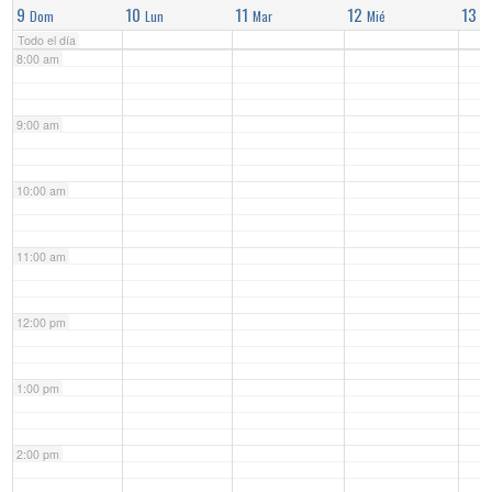
9
10
11
12
13
Dom
Lun
Mar
Mié
J
Todo el día
8:00 am
9:00 am
10:00 am
11:00 am
12:00 pm
1:00 pm
2:00 pm