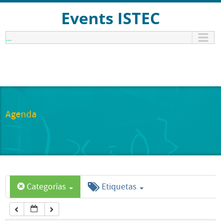
12:00 am
Events ISTEC
...
1:00 am
2:00 am
3:00 am
Agenda
4:00 am
5:00 am
Categorías
Etiquetas
6:00 am
7:00 am