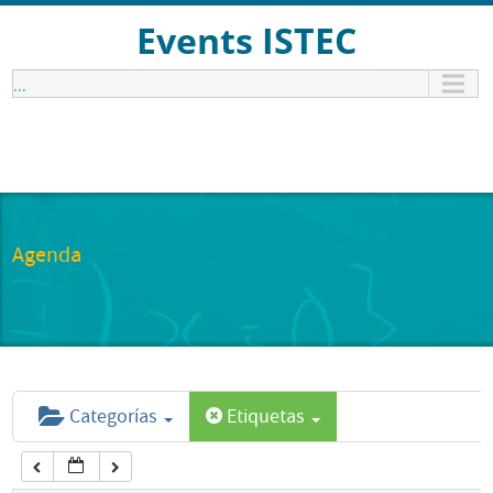
12:00 am
Events ISTEC
...
1:00 am
2:00 am
3:00 am
Agenda
4:00 am
5:00 am
Categorías
Etiquetas
6:00 am
7:00 am