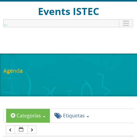
12:00 am
Events ISTEC
...
1:00 am
2:00 am
3:00 am
Agenda
4:00 am
5:00 am
Categorías
Etiquetas
6:00 am
7:00 am