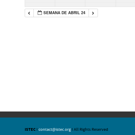
SEMANA DE ABRIL 24
ISTEC
I
contact@istec.org
I All Rights Reserved