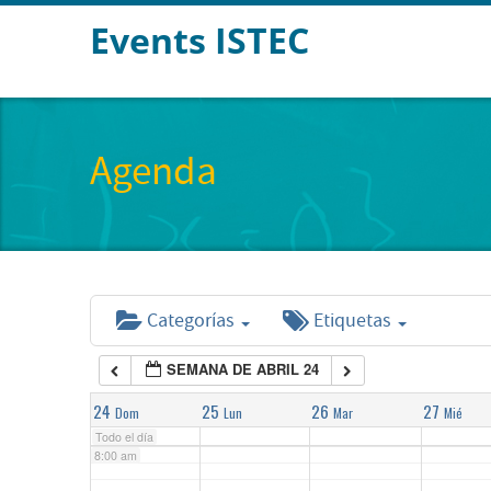
Events ISTEC
2:00 am
3:00 am
Agenda
4:00 am
5:00 am
Categorías
Etiquetas
6:00 am
SEMANA DE ABRIL 24
7:00 am
24
25
26
27
Dom
Lun
Mar
Mié
Todo el día
8:00 am