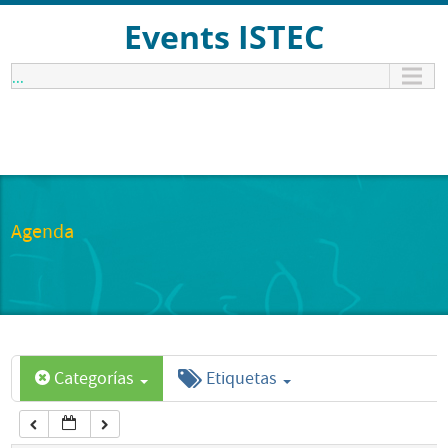
12:00 am
Events ISTEC
...
1:00 am
2:00 am
3:00 am
Agenda
4:00 am
5:00 am
Categorías
Etiquetas
6:00 am
7:00 am