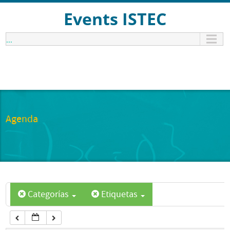
12:00 am
Events ISTEC
...
1:00 am
2:00 am
3:00 am
Agenda
4:00 am
5:00 am
Categorías
Etiquetas
6:00 am
7:00 am