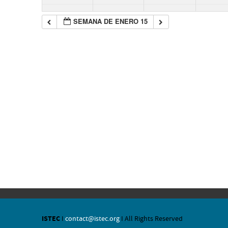
SEMANA DE ENERO 15
ISTEC
I
contact@istec.org
I All Rights Reserved