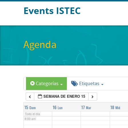
Events ISTEC
2:00 am
3:00 am
Agenda
4:00 am
5:00 am
Categorías
Etiquetas
6:00 am
SEMANA DE ENERO 15
7:00 am
15
16
17
18
Dom
Lun
Mar
Mié
Todo el día
8:00 am