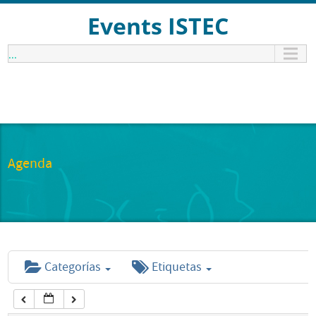
12:00 am
Events ISTEC
...
1:00 am
2:00 am
3:00 am
Agenda
4:00 am
5:00 am
Categorías
Etiquetas
6:00 am
7:00 am