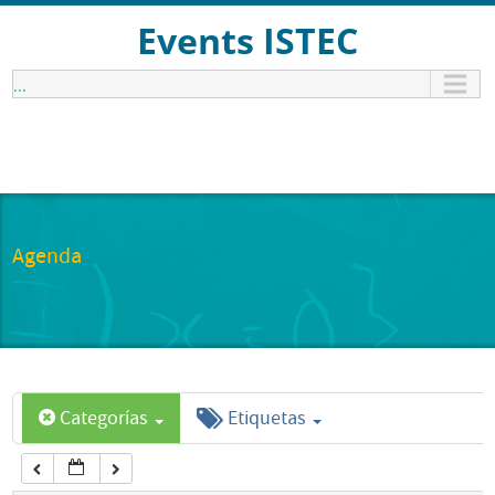
12:00 am
Events ISTEC
...
1:00 am
2:00 am
3:00 am
Agenda
4:00 am
5:00 am
Categorías
Etiquetas
6:00 am
7:00 am