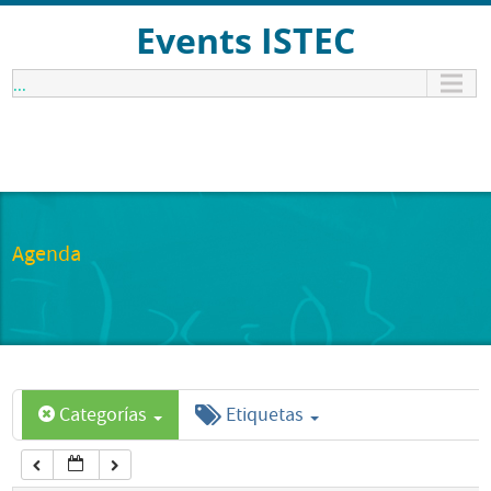
12:00 am
Events ISTEC
...
1:00 am
2:00 am
3:00 am
Agenda
4:00 am
5:00 am
Categorías
Etiquetas
6:00 am
7:00 am