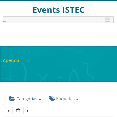
12:00 am
Events ISTEC
...
1:00 am
2:00 am
3:00 am
Agenda
4:00 am
5:00 am
Categorías
Etiquetas
6:00 am
7:00 am