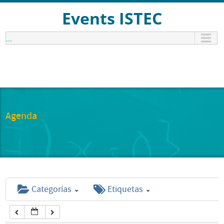
12:00 am
Events ISTEC
...
1:00 am
2:00 am
3:00 am
Agenda
4:00 am
5:00 am
Categorías
Etiquetas
6:00 am
7:00 am