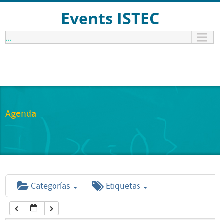
12:00 am
Events ISTEC
...
1:00 am
2:00 am
3:00 am
Agenda
4:00 am
5:00 am
Categorías
Etiquetas
6:00 am
7:00 am