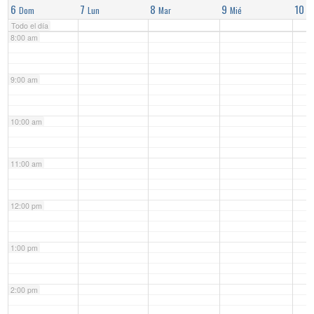
6
7
8
9
10
Dom
Lun
Mar
Mié
J
Todo el día
8:00 am
9:00 am
10:00 am
11:00 am
12:00 pm
1:00 pm
2:00 pm