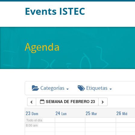
Events ISTEC
2:00 am
3:00 am
Agenda
4:00 am
5:00 am
Categorías
Etiquetas
6:00 am
SEMANA DE FEBRERO 23
7:00 am
23
24
25
26
Dom
Lun
Mar
Mié
Todo el día
8:00 am