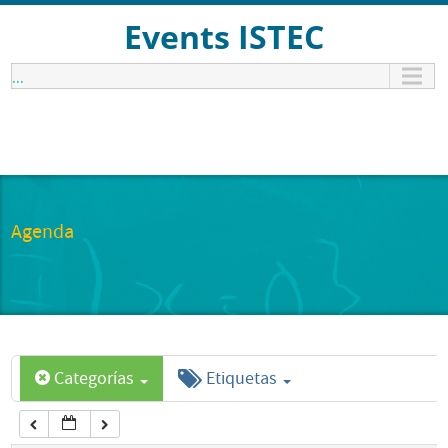
12:00 am
Events ISTEC
...
1:00 am
2:00 am
3:00 am
Agenda
4:00 am
5:00 am
Categorías
Etiquetas
6:00 am
7:00 am