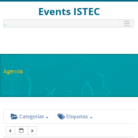
12:00 am
Events ISTEC
...
1:00 am
2:00 am
3:00 am
Agenda
4:00 am
5:00 am
Categorías
Etiquetas
6:00 am
7:00 am