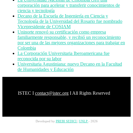
corporación para acelerar y transferir conocimientos de
ciencia y tecnología
Decano de la Escuela de Ingeniería en Ciencia y
Tecnología de la Universidad del Rosario fue nombrado
Vicepresidente de COSIAM
Uninorte renovó su certificación como empresa
familiarmente responsable, y recibió un reconocimiento
por ser una de las mejores organizaciones para trabajar en
Colombia
La Corporación Universitaria Iberoamericana fue
reconocida por su labor
Universitaria Agustiniana: nuevo Decano en la Facultad
de Humanidades y Educación
ISTEC
I
contact@istec.org
I All Rights Reserved
Developed by
PREBI
SEDICI
|
UNLP
- 2026