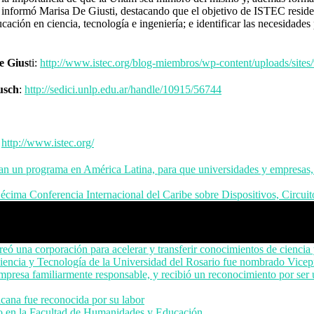
, informó Marisa De Giusti, destacando que el objetivo de ISTEC reside
ducación en ciencia, tecnología e ingeniería; e identificar las necesidades
e Gius
ti:
http://www.istec.org/blog-miembros/wp-content/uploads/site
usch
:
http://sedici.unlp.edu.ar/handle/10915/56744
:
http://www.istec.org/
 un programa en América Latina, para que universidades y empresas, 
écima Conferencia Internacional del Caribe sobre Dispositivos, Circui
ó una corporación para acelerar y transferir conocimientos de ciencia 
Ciencia y Tecnología de la Universidad del Rosario fue nombrado Vi
presa familiarmente responsable, y recibió un reconocimiento por ser u
cana fue reconocida por su labor
o en la Facultad de Humanidades y Educación