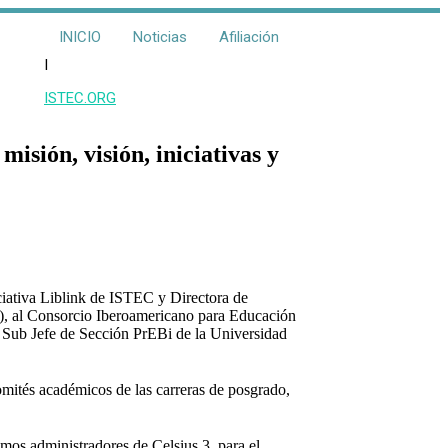
INICIO
Noticias
Afiliación
I
ISTEC.ORG
sión, visión, iniciativas y
ciativa Liblink de ISTEC y Directora de
), al Consorcio Iberoamericano para Educación
, Sub Jefe de Sección PrEBi de la Universidad
comités académicos de las carreras de posgrado,
os administradores de Celsius 3, para el