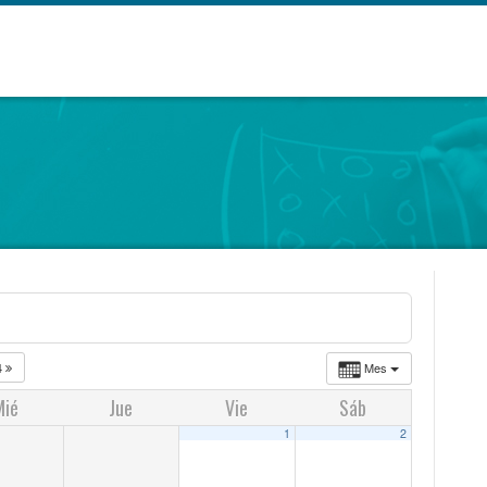
4
Mes
Mié
Jue
Vie
Sáb
1
2