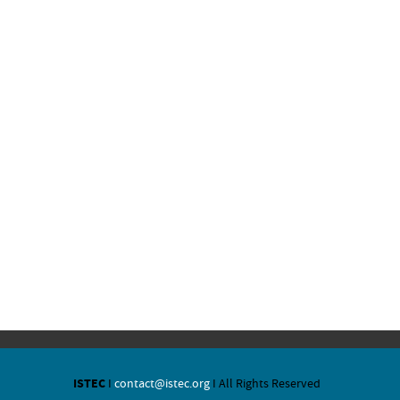
ISTEC
I
contact@istec.org
I All Rights Reserved