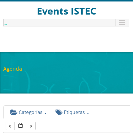
12:00 am
Events ISTEC
...
1:00 am
2:00 am
3:00 am
Agenda
4:00 am
5:00 am
Categorías
Etiquetas
6:00 am
7:00 am