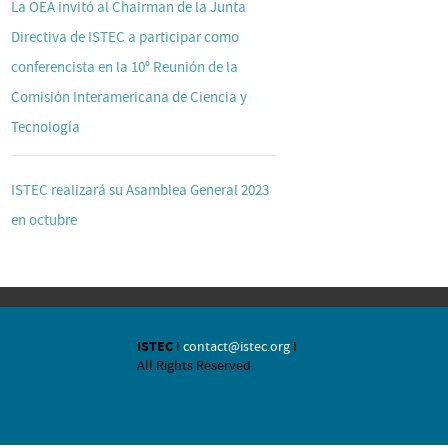
La OEA invitó al Chairman de la Junta
Directiva de ISTEC a participar como
conferencista en la 10° Reunión de la
Comisión Interamericana de Ciencia y
Tecnología
ISTEC realizará su Asamblea General 2023
en octubre
ISTEC
I
contact@istec.org
I
All Rights Reserved