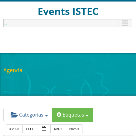
Events ISTEC
...
Agenda
Categorías
Etiquetas
2023
FEB
ABR
2025