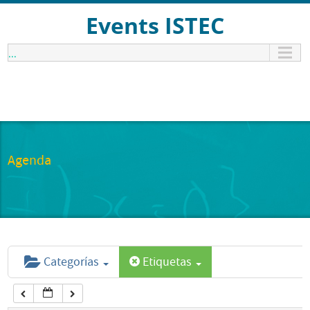
12:00 am
Events ISTEC
...
1:00 am
2:00 am
3:00 am
Agenda
4:00 am
5:00 am
Categorías
Etiquetas
6:00 am
7:00 am