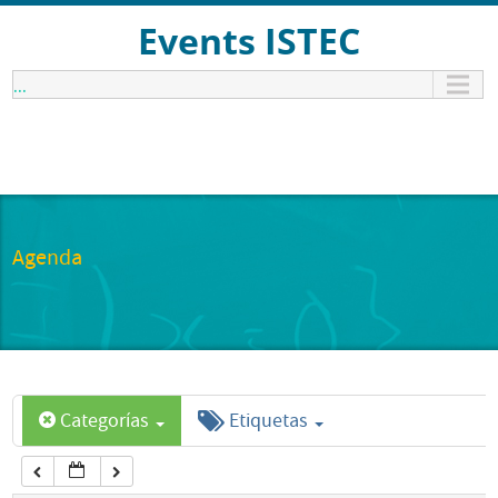
12:00 am
Events ISTEC
...
1:00 am
2:00 am
3:00 am
Agenda
4:00 am
5:00 am
Categorías
Etiquetas
6:00 am
7:00 am