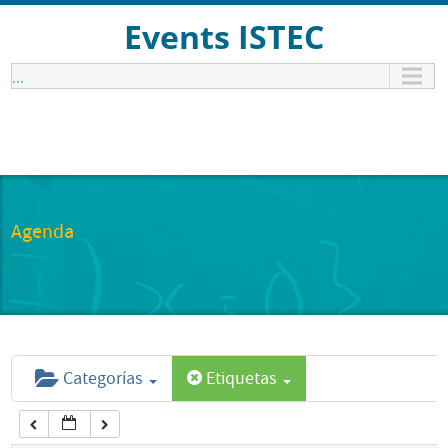
12:00 am
Events ISTEC
...
1:00 am
2:00 am
3:00 am
Agenda
4:00 am
5:00 am
Categorías
Etiquetas
6:00 am
7:00 am