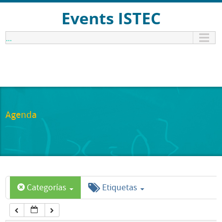
12:00 am
Events ISTEC
...
1:00 am
2:00 am
3:00 am
Agenda
4:00 am
5:00 am
Categorías
Etiquetas
6:00 am
7:00 am