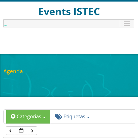
12:00 am
Events ISTEC
...
1:00 am
2:00 am
3:00 am
Agenda
4:00 am
5:00 am
Categorías
Etiquetas
6:00 am
7:00 am