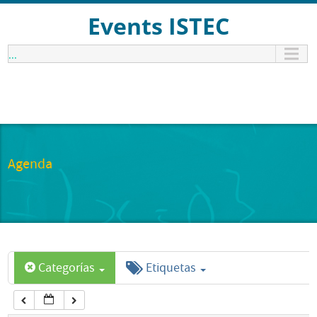
12:00 am
Events ISTEC
...
1:00 am
2:00 am
3:00 am
Agenda
4:00 am
5:00 am
Categorías
Etiquetas
6:00 am
7:00 am