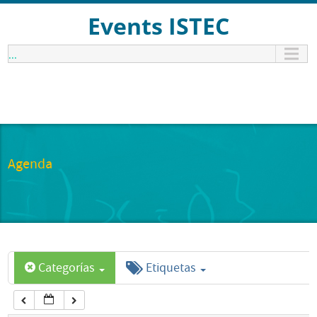
12:00 am
Events ISTEC
...
1:00 am
2:00 am
3:00 am
Agenda
4:00 am
5:00 am
Categorías
Etiquetas
6:00 am
7:00 am