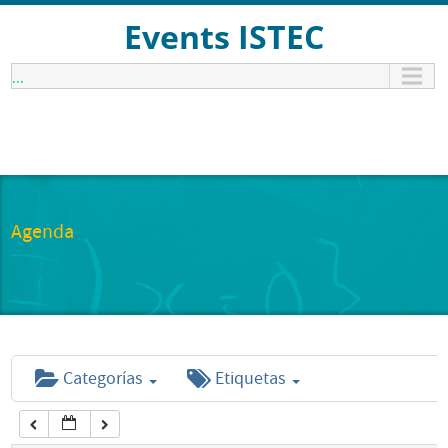
12:00 am
Events ISTEC
...
1:00 am
2:00 am
3:00 am
Agenda
4:00 am
5:00 am
Categorías
Etiquetas
6:00 am
7:00 am