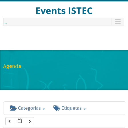
12:00 am
Events ISTEC
...
1:00 am
2:00 am
3:00 am
Agenda
4:00 am
5:00 am
Categorías
Etiquetas
6:00 am
7:00 am