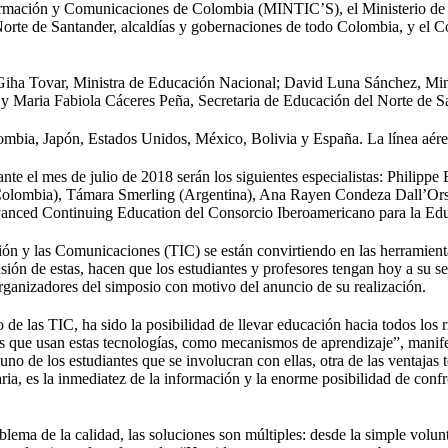
nformación y Comunicaciones de Colombia (MINTIC’S), el Ministerio d
orte de Santander, alcaldías y gobernaciones de todo Colombia, y el 
 Giha Tovar, Ministra de Educación Nacional; David Luna Sánchez, Mini
y Maria Fabiola Cáceres Peña, Secretaria de Educación del Norte de S
lombia, Japón, Estados Unidos, México, Bolivia y España. La línea aére
ante el mes de julio de 2018 serán los siguientes especialistas: Philipp
olombia), Támara Smerling (Argentina), Ana Rayen Condeza Dall’Orso
Advanced Continuing Education del Consorcio Iberoamericano para la E
ción y las Comunicaciones (TIC) se están convirtiendo en las herramien
ión de estas, hacen que los estudiantes y profesores tengan hoy a su s
rganizadores del simposio con motivo del anuncio de su realización.
 de las TIC, ha sido la posibilidad de llevar educación hacia todos los
s que usan estas tecnologías, como me­canismos de aprendizaje”, manif
no de los estudiantes que se involucran con ellas, otra de las ventajas t
taria, es la inmediatez de la información y la enorme posibilidad de co
oblema de la calidad, las soluciones son múltiples: desde la simple volun