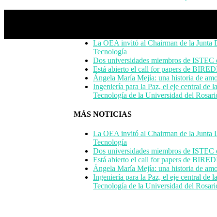
MORE NEWS
La OEA invitó al Chairman de la Junta D
Tecnología
Dos universidades miembros de ISTEC en
Está abierto el call for papers de BI
Ángela María Mejía: una historia de amor
Ingeniería para la Paz, el eje central d
Tecnología de la Universidad del Rosar
MÁS NOTICIAS
La OEA invitó al Chairman de la Junta D
Tecnología
Dos universidades miembros de ISTEC en
Está abierto el call for papers de BI
Ángela María Mejía: una historia de amor
Ingeniería para la Paz, el eje central d
Tecnología de la Universidad del Rosar
ISTEC
I
contact@istec.org
I All