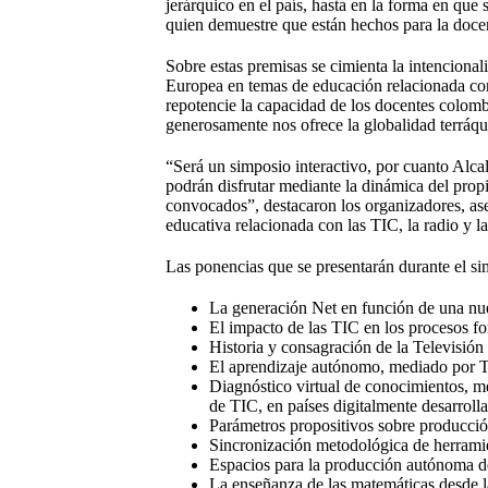
jerárquico en el país, hasta en la forma en que
quien demuestre que están hechos para la docen
Sobre estas premisas se cimienta la intenciona
Europea en temas de educación relacionada con l
repotencie la capacidad de los docentes colomb
generosamente nos ofrece la globalidad terráq
“Será un simposio interactivo, por cuanto Alca
podrán disfrutar mediante la dinámica del prop
convocados”, destacaron los organizadores, as
educativa relacionada con las TIC, la radio y 
Las ponencias que se presentarán durante el sim
La generación Net en función de una nu
El impacto de las TIC en los procesos f
Historia y consagración de la Televisión
El aprendizaje autónomo, mediado por 
Diagnóstico virtual de conocimientos, me
de TIC, en países digitalmente desarroll
Parámetros propositivos sobre producción
Sincronización metodológica de herramien
Espacios para la producción autónoma de
La enseñanza de las matemáticas desde l