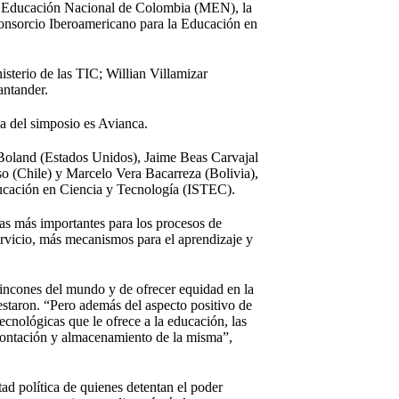
e Educación Nacional de Colombia (MEN), la
Consorcio Iberoamericano para la Educación en
sterio de las TIC; Willian Villamizar
antander.
a del simposio es Avianca.
e Boland (Estados Unidos), Jaime Beas Carvajal
 (Chile) y Marcelo Vera Bacarreza (Bolivia),
ducación en Ciencia y Tecnología (ISTEC).
tas más importantes para los procesos de
ervicio, más mecanismos para el aprendizaje y
 rincones del mundo y de ofrecer equidad en la
estaron. “Pero además del aspecto positivo de
ecnológicas que le ofrece a la educación, las
nfrontación y almacenamiento de la misma”,
tad política de quienes detentan el poder