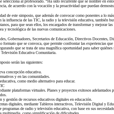
 se selecciona al profesorado. “Ha sido recurrente que se nombre en estos
cia, de acuerdo con la vocación y la proactividad que puedan demostrar 
lidad de este simposio, que además de convocar como ponentes a lo más 
a influencia de las TIC, la radio y la televi­sión educativa, también bu
ianos, para que sean ellos, los encargados de transformar y mejorar las
uea y tecnológica de las nuevas comunicaciones.
ldes, Gobernadores, Secretarios de Educación, Directivos Docentes, Di
io formato que se convoca, que permite confrontar las experiencias que 
egurando que se trata de una magnífica oportunidad para saber quiénes
la Televisión Educativa Comunitaria.
posio serán las siguientes:
eva concepción educativa.
ormativos y en las comunidades.
 educativa, como medio alternativo para educar.
TIC
diante plataformas virtuales. Planes y proyectos exitosos adelantados 
ados.
 y gestión de recursos educativos digitales en educación.
tas digitales, mediante Tableros interactivos, Televisión Digital y Ed
 programas de radio y televisión educativa, con base en sus necesidade
a multimedia, como simplificación de dificultades