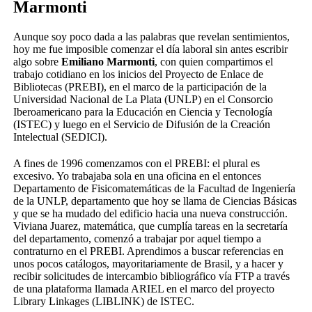
Marmonti
Aunque soy poco dada a las palabras que revelan sentimientos,
hoy me fue imposible comenzar el día laboral sin antes escribir
algo sobre
Emiliano Marmonti
, con quien compartimos el
trabajo cotidiano en los inicios del Proyecto de Enlace de
Bibliotecas (PREBI), en el marco de la participación de la
Universidad Nacional de La Plata (UNLP) en el Consorcio
Iberoamericano para la Educación en Ciencia y Tecnología
(ISTEC) y luego en el Servicio de Difusión de la Creación
Intelectual (SEDICI).
A fines de 1996 comenzamos con el PREBI: el plural es
excesivo. Yo trabajaba sola en una oficina en el entonces
Departamento de Fisicomatemáticas de la Facultad de Ingeniería
de la UNLP, departamento que hoy se llama de Ciencias Básicas
y que se ha mudado del edificio hacia una nueva construcción.
Viviana Juarez, matemática, que cumplía tareas en la secretaría
del departamento, comenzó a trabajar por aquel tiempo a
contraturno en el PREBI. Aprendimos a buscar referencias en
unos pocos catálogos, mayoritariamente de Brasil, y a hacer y
recibir solicitudes de intercambio bibliográfico vía FTP a través
de una plataforma llamada ARIEL en el marco del proyecto
Library Linkages (LIBLINK) de ISTEC.