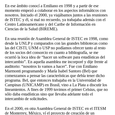
En ese ámbito conocí a Emiliano en 1998 y a partir de ese
momento empezó a colaborar en los aspectos informáticos con
nosotros. Iniciado el 2000, ya viajábamos juntos a las reuniones
de ISTEC y él, si mal no recuerdo, ya trabajaba además con el
Centro Latinoamericano y del Caribe de Información en
Ciencias de la Salud (BIREME).
En una reunión de Asamblea General de ISTEC en 1998, como
desde la UNLP y comparados con las grandes bibliotecas como
las del CISTI, UNM o USP no podíamos ofrecer tanto al resto
de los socios del consorcio en cuanto a bibliografía, se me
ocurrió la loca idea de “hacer un software para estadísticas del
intercambio”. En aquella asamblea me incorporé y dije frente al
auditorio: “nosotros lo vamos a hacer”. Fue con Emiliano
Marmonti programando y María Isabel Santoro (Bel) que
comenzamos a pensar las características que debía tener dicho
programa. Bel, que entonces trabajaba en la Universidad de
Campinas (UNICAMP) en Brasil, vino a La Plata a discutir los
lineamientos. A fines de 1999 tuvimos el primer Celsius, que no
sólo daba estadísticas sino que llevaba adelante todo el
intercambio de solicitudes.
En el 2000, en otra Asamblea General de ISTEC en el ITESM
de Monterrey, México, ví el proyecto de creación de un