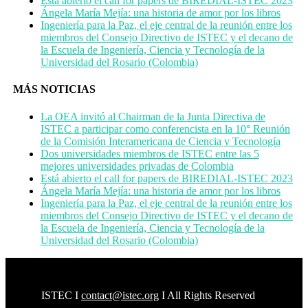
Está abierto el call for papers de BIREDIAL-ISTEC 2023
Ángela María Mejía: una historia de amor por los libros
Ingeniería para la Paz, el eje central de la reunión entre los
miembros del Consejo Directivo de ISTEC y el decano de
la Escuela de Ingeniería, Ciencia y Tecnología de la
Universidad del Rosario (Colombia)
MÁS NOTICIAS
La OEA invitó al Chairman de la Junta Directiva de
ISTEC a participar como conferencista en la 10° Reunión
de la Comisión Interamericana de Ciencia y Tecnología
Dos universidades miembros de ISTEC entre las 5
mejores universidades privadas de Colombia
Está abierto el call for papers de BIREDIAL-ISTEC 2023
Ángela María Mejía: una historia de amor por los libros
Ingeniería para la Paz, el eje central de la reunión entre los
miembros del Consejo Directivo de ISTEC y el decano de
la Escuela de Ingeniería, Ciencia y Tecnología de la
Universidad del Rosario (Colombia)
ISTEC
I
contact@istec.org
I All Rights Reserved