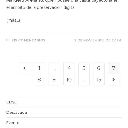
Mardero Arellano
, quien posee una vasta trayectoria en
el ámbito de la preservación digital.
(más…)
SIN COMENTARIOS
5 DE NOVIEMBRE DE 2024
1
…
4
5
6
7
8
9
10
…
13
CDyE
Destacada
Eventos