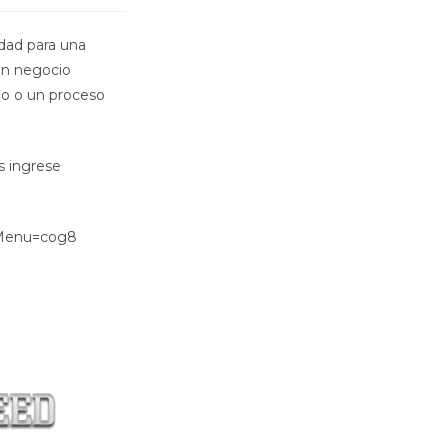
idad para una
un negocio
cio o un proceso
s ingrese
sMenu=cog8