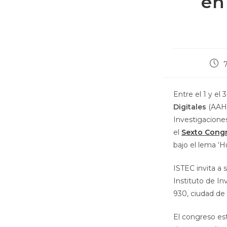
en
Entre el 1 y el
Digitales
(AAHD
Investigaciones
el
Sexto Congr
bajo el lema ‘
ISTEC invita a s
Instituto de I
930, ciudad de 
El congreso está