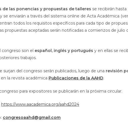
 de las ponencias y propuestas de talleres
se recibirán hasta 
y se enviarán a través del sistema online de Acta Académica (ve
ntran todos los requisitos específicos para cada tipo de propues
 Las propuestas aceptadas serán notificadas a comienzos de juli
l congreso son el
español, inglés y portugués
y en ellas se reci
steriores trabajos.
ue surjan del congreso serán publicados, luego de una
revisión p
en la revista académica
Publicaciones de la AAHD
.
congreso para expositores se publicarán en la próxima circular.
:
https://www.aacademica.org/aahd2024
o:
congresoaahd@gmail.com