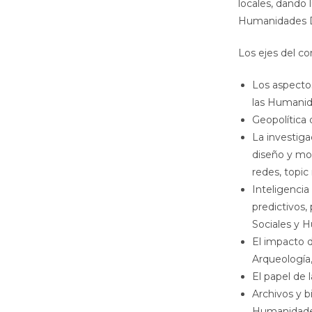
locales, dando
Humanidades Di
Los ejes del co
Los aspectos
las Humanid
Geopolítica d
La investiga
diseño y mod
redes, topic
Inteligencia
predictivos,
Sociales y 
El impacto d
Arqueología, 
El papel de 
Archivos y bi
Humanidade