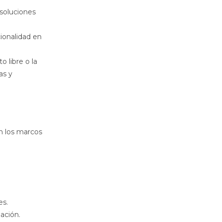
 soluciones
cionalidad en
 libre o la
as y
n los marcos
es.
ación.