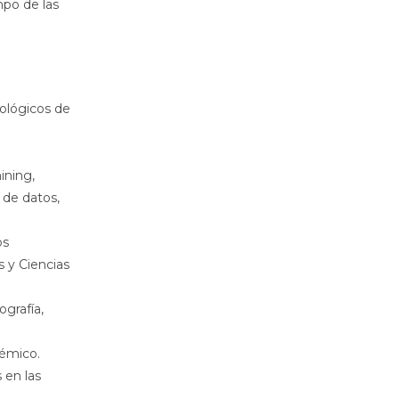
mpo de las
eológicos de
ining,
 de datos,
os
s y Ciencias
ografía,
démico.
 en las