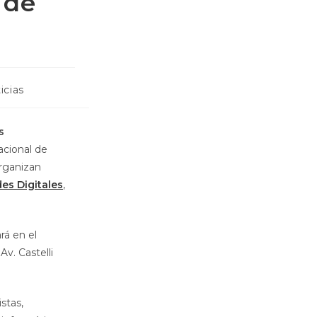
 de
icias
s
cional de
organizan
es Digitales
,
rá en el
v. Castelli
istas,