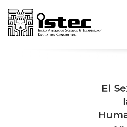
El S
Human