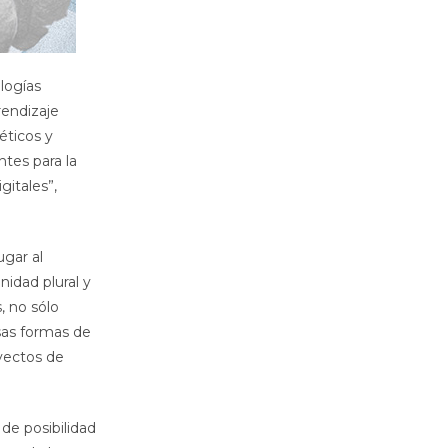
logías
rendizaje
éticos y
tes para la
itales”,
ugar al
nidad plural y
, no sólo
sas formas de
oyectos de
de posibilidad