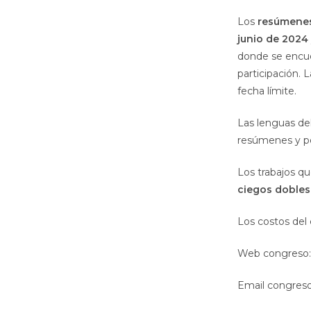
Los
resúmenes
junio de 2024
donde se encue
participación.
fecha límite.
Las lenguas de
resúmenes y po
Los trabajos q
ciegos dobles
Los costos del 
Web congreso
Email congres