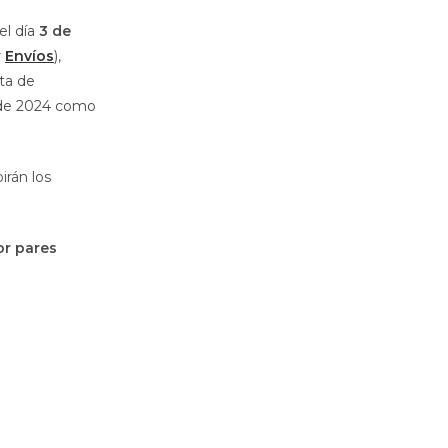
el día
3 de
r
Envíos
),
ta de
o de 2024 como
birán los
or pares