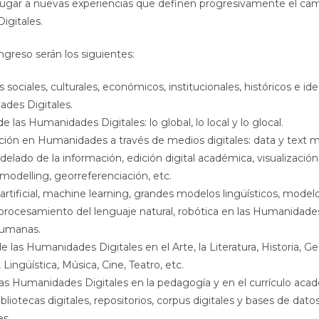
 lugar a nuevas experiencias que definen progresivamente el ca
gitales.
ngreso serán los siguientes:
 sociales, culturales, económicos, institucionales, históricos e id
ades Digitales.
e las Humanidades Digitales: lo global, lo local y lo glocal.
ción en Humanidades a través de medios digitales: data y text m
elado de la información, edición digital académica, visualización
 modelling, georreferenciación, etc.
 artificial, machine learning, grandes modelos lingüísticos, model
 procesamiento del lenguaje natural, robótica en las Humanidade
Humanas.
e las Humanidades Digitales en el Arte, la Literatura, Historia, Ge
Lingüística, Música, Cine, Teatro, etc.
las Humanidades Digitales en la pedagogía y en el currículo aca
bliotecas digitales, repositorios, corpus digitales y bases de datos
s.