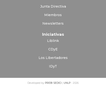
Junta Directiva
Miembros
Newsletters
Iniciativas
Liblink
CDyE
Los Libertadores
IDyT
Developed by
PREBI
SEDICI
|
UNLP
- 2026