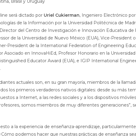
ina, Brasil y Uruguay
line será dictado por
Uriel Cukierman
, Ingeniero Electrónico por
logías de la Información por la Universidad Politécnica de Madri
Director del Centro de Investigación e Innovación Educativa de 
ssor de la Universidad de Nuevo México (EUA), Vice-President o
er-President de la International Federation of Engineering Educ
tor Asociado en InnovaHiEd, Profesor Honorario en la Universida
istinguished Educator Award (EUA), e IGIP International Engine
.
diantes actuales son, en su gran mayoría, miembros de la llamad
ados los primeros verdaderos nativos digitales: desde su más t
estos a Internet, a las redes sociales y a los dispositivos móviles
profesores, somos miembros de muy diferentes generaciones”, 
sto a la experiencia de enseñanza-aprendizaje, particularmente e
? ¿Cómo podemos hacer que nuestras prácticas de enseñanza se