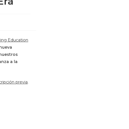
Era
ring Education
nueva
 nuestros
nza a la
cripción previa
.