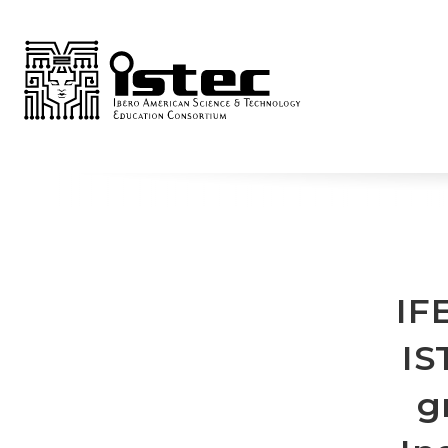
IF
IS
g