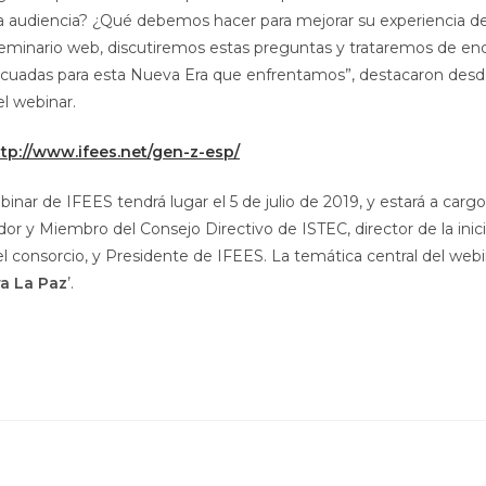
a audiencia? ¿Qué debemos hacer para mejorar su experiencia de
eminario web, discutiremos estas preguntas y trataremos de enc
cuadas para esta Nueva Era que enfrentamos”, destacaron desd
l webinar.
ttp://www.ifees.net/gen-z-esp/
binar de IFEES tendrá lugar el 5 de julio de 2019, y estará a carg
dor y Miembro del Consejo Directivo de ISTEC, director de la inic
l consorcio, y Presidente de IFEES. La temática central del webi
ra La Paz
’.