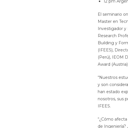
12 pm Argent
El seminario on
Master en Tecno
Investigador y 
Research Profe
Building y Form
(IFEES), Direc
(Perú), IEOM D
Award (Austria)
“Nuestros estu
y son consider
han estado expu
nosotros, sus 
IFEES.
“¿Cómo afecta e
de Ingeniería