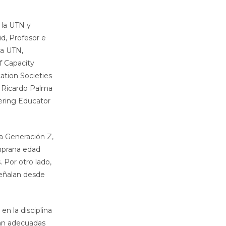
 la UTN y
d, Profesor e
la UTN,
f Capacity
ation Societies
d Ricardo Palma
ering Educator
a Generación Z,
emprana edad
. Por otro lado,
señalan desde
n la disciplina
an adecuadas