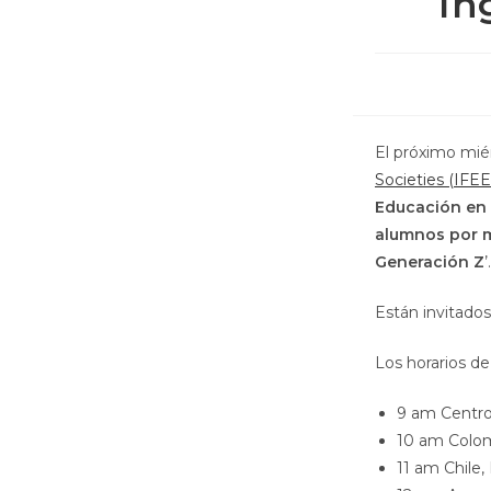
In
El próximo miér
Societies (IFEE
Educación en 
alumnos por m
Generación Z
’.
Están invitados
Los horarios de 
9 am Centr
10 am Colom
11 am Chile,