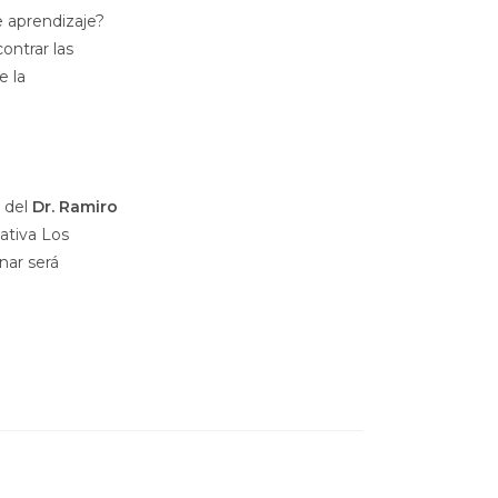
 aprendizaje?
ontrar las
e la
o del
Dr. Ramiro
iativa Los
nar será