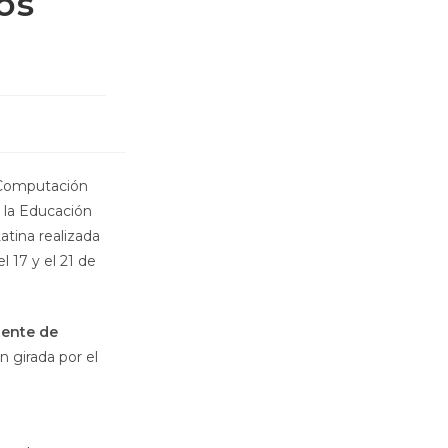
os
y Computación
 la Educación
atina realizada
el
17 y el 21 de
dente de
n girada por el